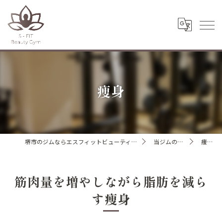
痩身
堺市のジムならエスフィットビューティージム
当ジムの特徴
痩身
筋肉量を増やしながら脂肪を減ら
す痩身