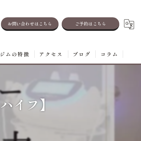
お問い合わせはこちら
ご予約はこちら
ジムの特徴
アクセス
ブログ
コラム
レーニング
イエット
【ハイフ】
毛
ステ
身