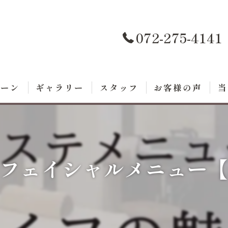
072-275-4141
ペーン
ギャラリー
スタッフ
お客様の声
当
ト
ダ
フェイシャルメニュー
脱
エ
痩