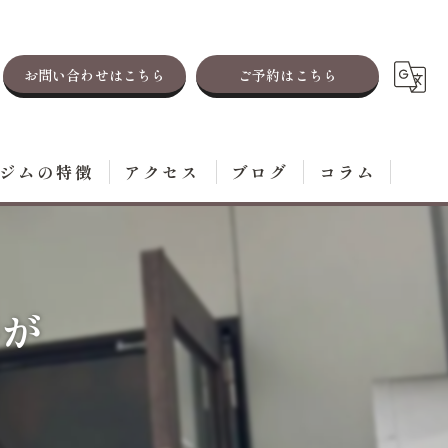
お問い合わせはこちら
ご予約はこちら
ジムの特徴
アクセス
ブログ
コラム
レーニング
イエット
手が
毛
ステ
身