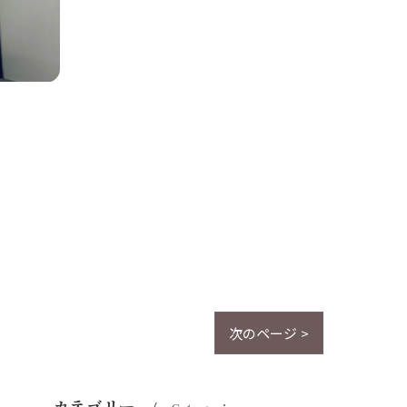
次のページ >
カテゴリー