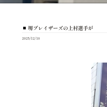
堺ブレイザーズの上村選手が
2025/12/10