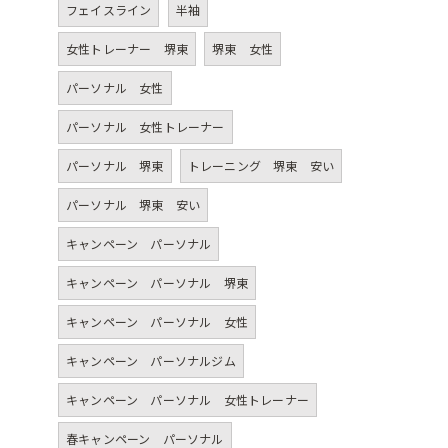
フェイスライン
半袖
女性トレーナー 堺東
堺東 女性
パーソナル 女性
パーソナル 女性トレーナー
パーソナル 堺東
トレーニング 堺東 安い
パーソナル 堺東 安い
キャンペーン パーソナル
キャンペーン パーソナル 堺東
キャンペーン パーソナル 女性
キャンペーン パーソナルジム
キャンペーン パーソナル 女性トレーナー
春キャンペーン パーソナル