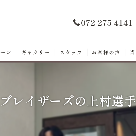
072-275-4141
ペーン
ギャラリー
スタッフ
お客様の声
当
ト
ダ
ブレイザーズの上村選
脱
エ
痩