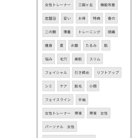
女性トレーナー
三国ヶ丘
機能改善
岩盤浴
安い
お得
特典
春の
二の腕
薄着
トレーニング
頭痛
痩身
夏
お腹
たるみ
肌
悩み
毛穴
美肌
スリム
フェイシャル
引き締め
リフトアップ
シミ
ケア
脱毛
小顔
フェイスライン
半袖
女性トレーナー 堺東
堺東 女性
パーソナル 女性