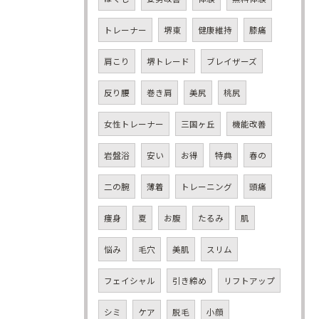
トレーナー
堺東
健康維持
膝痛
肩こり
堺トレード
ブレイザーズ
反り腰
巻き肩
美尻
桃尻
女性トレーナー
三国ヶ丘
機能改善
岩盤浴
安い
お得
特典
春の
二の腕
薄着
トレーニング
頭痛
痩身
夏
お腹
たるみ
肌
悩み
毛穴
美肌
スリム
フェイシャル
引き締め
リフトアップ
シミ
ケア
脱毛
小顔