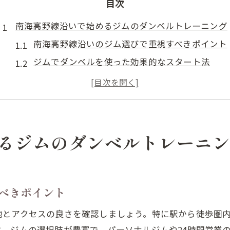
目次
南海高野線沿いで始めるジムのダンベルトレーニング
南海高野線沿いのジム選びで重視すべきポイント
ジムでダンベルを使った効果的なスタート法
南海高野線のジム設備で快適トレーニング体験
ダンベル初心者がジムで気をつけることとは
ジム選びとダンベル重量の関係を徹底解説
ダンベルで腕を鍛えるジム活用術を徹底解説
るジムのダンベルトレーニ
ジムで腕を鍛えるダンベル種目の基本とは
ダンベル選びで失敗しないジム利用のコツ
パーソナルジムで学ぶダンベルの正しい使い方
べきポイント
ジムごとに異なるダンベル設備のチェック法
地とアクセスの良さを確認しましょう。特に駅から徒歩圏
自宅とジムのダンベルトレ比較ポイント
、ジムの選択肢が豊富で、パーソナルジムや24時間営業