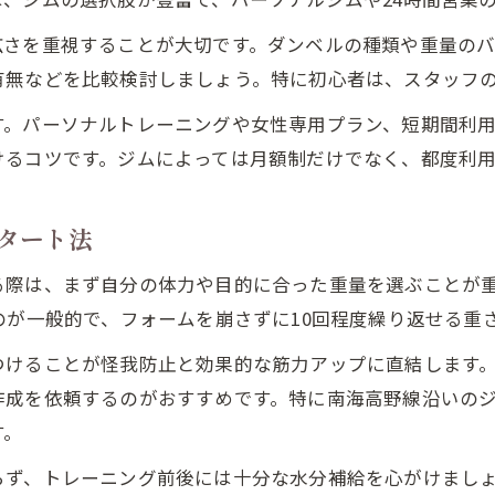
快適に続けるダンベル習慣へジム選びのコツ
広さを重視することが大切です。ダンベルの種類や重量の
ジムの営業時間でダンベル習慣を作る方法
有無などを比較検討しましょう。特に初心者は、スタッフ
駅近ジムの通いやすさが続けやすさを左右
す。パーソナルトレーニングや女性専用プラン、短期間利
ジム料金プランで無理なくダンベル生活
けるコツです。ジムによっては月額制だけでなく、都度利
ジムのシャワーや設備で快適なトレーニング
通い続けやすいジム選びの実践ポイント
タート法
南海高野線エリアで注目のトレーニング環境とは
る際は、まず自分の体力や目的に合った重量を選ぶことが
南海高野線沿いジムの設備充実度を比較
のが一般的で、フォームを崩さずに10回程度繰り返せる重
ダンベル中心のトレーニング環境を解説
つけることが怪我防止と効果的な筋力アップに直結します
パーソナルジムと一般ジムの違いを知る
作成を依頼するのがおすすめです。特に南海高野線沿いの
女性も安心して通えるジムの特徴とは
す。
ジムでダンベルを安全に使うための注意点
らず、トレーニング前後には十分な水分補給を心がけまし
24時間使えるジムでダンベルトレーニングを実現