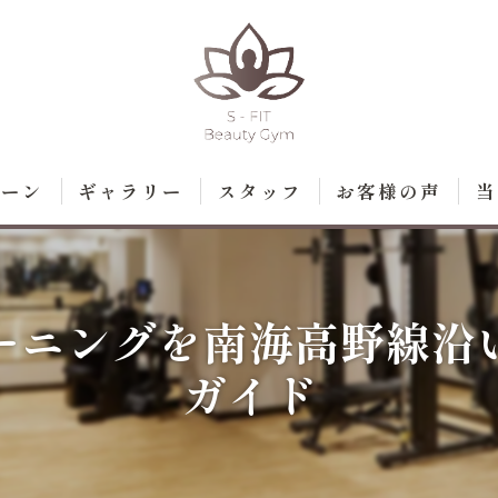
ペーン
ギャラリー
スタッフ
お客様の声
当
ト
ダ
ーニングを南海高野線沿
脱
ガイド
エ
痩