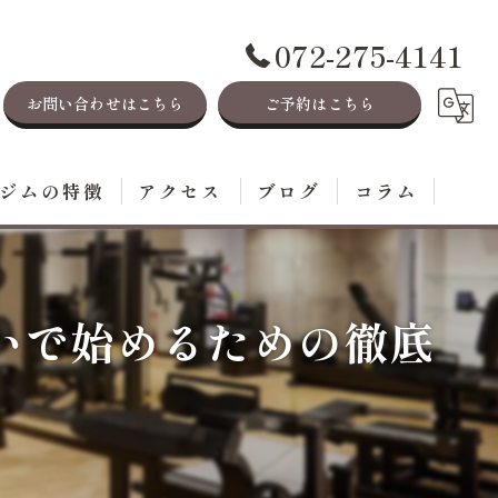
072-275-4141
お問い合わせはこちら
ご予約はこちら
ジムの特徴
アクセス
ブログ
コラム
レーニング
イエット
いで始めるための徹底
毛
ステ
身