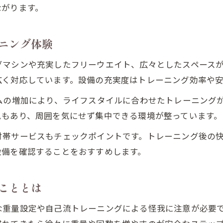
ながります。
24時間ジムのメリットとダンベル活用法
仕事帰りでも通えるジム活用術を紹介
ニング体験
深夜や早朝も安心のジム設備に注目
グマシンや充実したフリーウエイト、広々としたスペースが
ジムでのセキュリティと安全対策の実際
広く対応しています。設備の充実度はトレーニング効率や
ダンベル初心者でも安心のサポート体制
ムの増加により、ライフスタイルに合わせたトレーニング
理想のジムライフへダンベル重量選びのポイント
ムもあり、周囲を気にせず集中できる環境が整っています。
ジムで最適なダンベル重量を見極める方法
付帯サービスもチェックポイントです。トレーニング後の
腕を鍛えるダンベル重量の選び方ガイド
設備を確認することをおすすめします。
トレーナーが教えるジムでの重量調整術
初心者が避けたいダンベル選びの落とし穴
こととは
ジムのダンベルラインナップをチェック
な重量設定や自己流トレーニングによる怪我に注意が必要