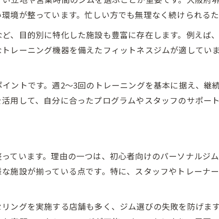
ジム選びがダイエット成功に与える影響
い環境が整っています。忙しい方でも無理なく続けられるた
ジム活用が叶える堺市での健康的ダイエット
など、目的別に特化した施設も豊富に存在します。例えば
堺市ジムで叶える健康的ダイエット習慣
なトレーニング機器を備えたフィットネスジムが適してい
ジム通いが健康維持に役立つ理由
堺市のジムで実感できる身体の変化とは
イントです。週2〜3回のトレーニングを基本に据え、継
健康的に痩せるためのジム利用の工夫
を活用して、自分に合ったプログラムやスタッフのサポー
日常生活に溶け込むジムダイエットの取り組み方
日々忙しい人向け堺市ジムの賢い選び方
忙しい人向け堺市ジム選びのポイント解説
整っています。理由の一つは、初心者向けのパーソナルジ
ジム通いを効率化する堺市の活用術
様な施設が揃っている点です。特に、スタッフやトレーナ
時間を有効活用できる堺市ジムの特徴
堺市で無理なく通えるジムの見極め方
セリングを実施する店舗も多く、ジム選びの失敗を防げま
忙しいライフスタイルとジム習慣の両立法