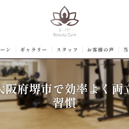
ペーン
ギャラリー
スタッフ
お客様の声
当
ト
ダ
大阪府堺市で効率よく両
脱
習慣
エ
痩