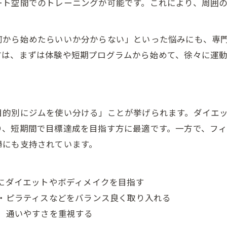
ート空間でのトレーニングが可能です。これにより、周囲
体力向上や減量なら堺市のジム活用が鍵
堺市のジムで体力向上を目指すコツ
何から始めたらいいか分からない」といった悩みにも、専
減量に効果的な堺市ジムの活用法
方は、まずは体験や短期プログラムから始めて、徐々に運
ジムで体力とダイエットを両立する方法
堺市のジムで得られる健康メリット
無理なく減量できる堺市ジムの選び方
目的別にジムを使い分ける」ことが挙げられます。ダイエ
堺市でジムダイエットを楽しむための秘訣
、短期間で目標達成を目指す方に最適です。一方で、フィ
堺市で楽しめるジムダイエットの始め方
婦にも支持されています。
ジムダイエットを続けるための楽しみ方
堺市のジムで仲間と励まし合うメリット
にダイエットやボディメイクを目指す
楽しく続く堺市ジムダイエットの工夫
・ピラティスなどをバランス良く取り入れる
ジム通いがダイエットを楽しくする理由
、通いやすさを重視する