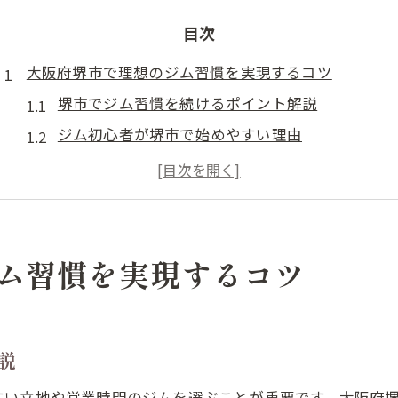
目次
大阪府堺市で理想のジム習慣を実現するコツ
堺市でジム習慣を続けるポイント解説
ジム初心者が堺市で始めやすい理由
大阪府堺市で人気のジム活用術とは
理想のジムライフを堺市で実現する方法
ジム習慣づくりで押さえる堺市の特徴
ダイエット成功を導く堺市のジム継続法とは
ム習慣を実現するコツ
堺市でダイエット効果を高めるジム活用法
ジム通いを継続するためのモチベーション維持術
堺市のジムで習慣化するダイエットのコツ
説
ダイエットとジム習慣を堺市で両立する秘訣
すい立地や営業時間のジムを選ぶことが重要です。大阪府