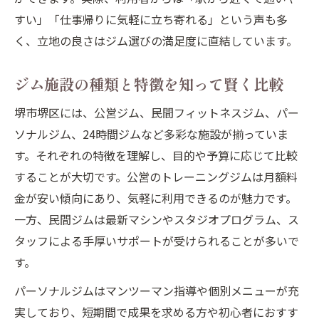
24時間営業ジムと通常ジムの違いを比較
すい」「仕事帰りに気軽に立ち寄れる」という声も多
トレーニング初心者にも安心のジム選び
く、立地の良さはジム選びの満足度に直結しています。
初めてのジム通いで不安を解消するポイン
ト
ジム施設の種類と特徴を知って賢く比較
ジムスタッフのサポート体制が初心者に安
堺市堺区には、公営ジム、民間フィットネスジム、パー
心感
ソナルジム、24時間ジムなど多彩な施設が揃っていま
パーソナル指導のあるジムの選び方ガイド
す。それぞれの特徴を理解し、目的や予算に応じて比較
ジム初心者向けプログラムの選び方を解説
することが大切です。公営のトレーニングジムは月額料
ジム体験利用や見学の活用法を紹介
金が安い傾向にあり、気軽に利用できるのが魅力です。
一方、民間ジムは最新マシンやスタジオプログラム、ス
タッフによる手厚いサポートが受けられることが多いで
す。
パーソナルジムはマンツーマン指導や個別メニューが充
実しており、短期間で成果を求める方や初心者におすす