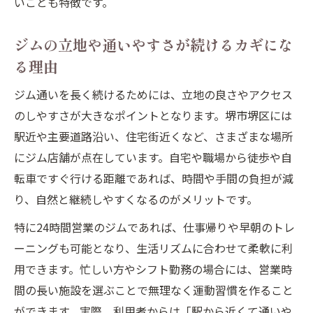
いことも特徴です。
ジムのコスパを比較するうえで注目したい
ジムの立地や通いやすさが続けるカギにな
点
る理由
ジムのプールや最新マシンの利用価値を検
証
ジム通いを長く続けるためには、立地の良さやアクセス
ジムの無料体験やキャンペーン情報の見極
のしやすさが大きなポイントとなります。堺市堺区には
め方
駅近や主要道路沿い、住宅街近くなど、さまざまな場所
トレーニングジムの価格とサービスの関係
にジム店舗が点在しています。自宅や職場から徒歩や自
性
転車ですぐ行ける距離であれば、時間や手間の負担が減
り、自然と継続しやすくなるのがメリットです。
堺区の24時間ジムで叶える自分時間
24時間ジムの利便性と活用メリットとは
特に24時間営業のジムであれば、仕事帰りや早朝のトレ
ーニングも可能となり、生活リズムに合わせて柔軟に利
忙しい人に人気のジム活用術を紹介
用できます。忙しい方やシフト勤務の場合には、営業時
ジムで自分時間を充実させるポイント
間の長い施設を選ぶことで無理なく運動習慣を作ること
深夜や早朝でも安心して使えるジムの魅力
ができます。実際、利用者からは「駅から近くて通いや