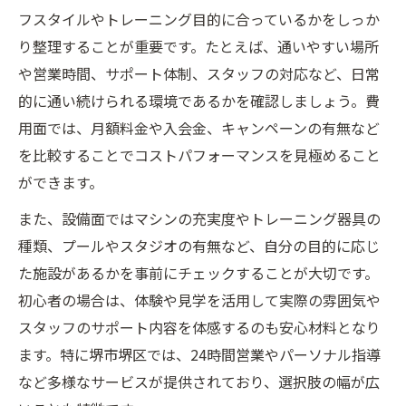
ジム選びで重要なコスパ比較の視点とは
フスタイルやトレーニング目的に合っているかをしっか
り整理することが重要です。たとえば、通いやすい場所
ジムの設備充実度を見極めるチェックポイ
や営業時間、サポート体制、スタッフの対応など、日常
ント
的に通い続けられる環境であるかを確認しましょう。費
無理なく続けるジム通いのコツとは
用面では、月額料金や入会金、キャンペーンの有無など
ジム通いを日常化するための習慣化テクニ
を比較することでコストパフォーマンスを見極めること
ック
ができます。
ジムの営業時間やサービスを賢く活用する
また、設備面ではマシンの充実度やトレーニング器具の
方法
種類、プールやスタジオの有無など、自分の目的に応じ
ジムのモチベーション維持に役立つ工夫
た施設があるかを事前にチェックすることが大切です。
ジム選びで失敗しない続けやすさのポイン
初心者の場合は、体験や見学を活用して実際の雰囲気や
ト
スタッフのサポート内容を体感するのも安心材料となり
ジム利用者の口コミから学ぶ継続の秘訣
ます。特に堺市堺区では、24時間営業やパーソナル指導
ジムの充実設備とコスパ徹底検証
など多様なサービスが提供されており、選択肢の幅が広
ジム設備の充実度が満足度を左右する理由