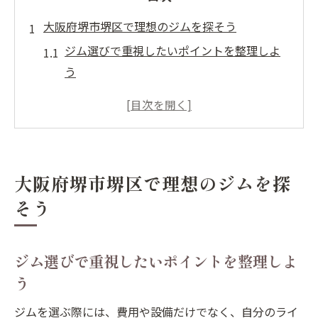
大阪府堺市堺区で理想のジムを探そう
ジム選びで重視したいポイントを整理しよ
う
ジムの立地や通いやすさが続けるカギにな
る理由
ジム施設の種類と特徴を知って賢く比較
堺市堺区でジム選びが注目される背景とは
大阪府堺市堺区で理想のジムを探
ジム利用の目的別おすすめ活用法を解説
そう
設備や費用で選ぶジムの新基準
ジム設備の違いが満足度に直結する理由
ジム選びで重視したいポイントを整理しよ
ジム費用の相場とコスト重視の選び方
う
ジム利用料金に含まれるサービス内容を確
認
ジムを選ぶ際には、費用や設備だけでなく、自分のライ