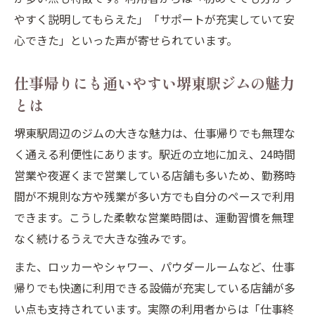
やすく説明してもらえた」「サポートが充実していて安
ント
心できた」といった声が寄せられています。
ジム初心者に役立つ堺東駅スタッフのサポ
ート
仕事帰りにも通いやすい堺東駅ジムの魅力
堺東駅ジムで体験レッスンを活用するコツ
とは
堺東駅周辺ジムの口コミや体験談を参考に
堺東駅周辺のジムの大きな魅力は、仕事帰りでも無理な
選ぶ
く通える利便性にあります。駅近の立地に加え、24時間
堺東駅エリアのジムで理想の運動習慣を叶える
営業や夜遅くまで営業している店舗も多いため、勤務時
コツ
間が不規則な方や残業が多い方でも自分のペースで利用
堺東駅ジムで理想の運動習慣を作るステッ
できます。こうした柔軟な営業時間は、運動習慣を無理
プ
なく続けるうえで大きな強みです。
ジム初心者が堺東駅で続けるための工夫と
また、ロッカーやシャワー、パウダールームなど、仕事
習慣化
帰りでも快適に利用できる設備が充実している店舗が多
堺東駅ジムのプログラム活用で目標達成を
い点も支持されています。実際の利用者からは「仕事終
目指す