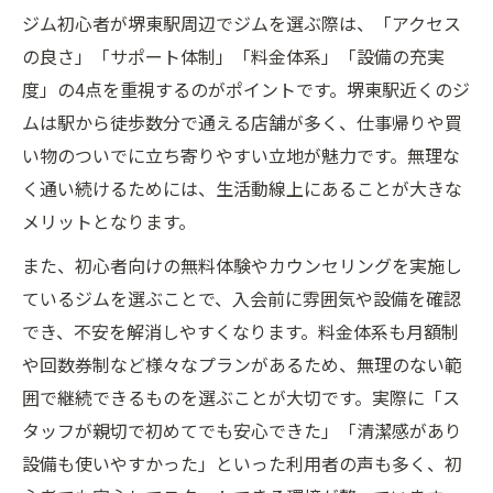
堺東駅ジムの初心者向けプログラム徹底解
ジム初心者が堺東駅周辺でジムを選ぶ際は、「アクセス
説
の良さ」「サポート体制」「料金体系」「設備の充実
サポートが充実した堺東駅ジムの特徴を紹
度」の4点を重視するのがポイントです。堺東駅近くのジ
介
ムは駅から徒歩数分で通える店舗が多く、仕事帰りや買
堺東駅ジムのプールやリラクゼーション設
い物のついでに立ち寄りやすい立地が魅力です。無理な
備の魅力
く通い続けるためには、生活動線上にあることが大きな
ジム初心者が堺東駅エリアを選ぶ理由とは
メリットとなります。
堺東駅ジムで健康習慣を無理なく始める秘
また、初心者向けの無料体験やカウンセリングを実施し
訣
ているジムを選ぶことで、入会前に雰囲気や設備を確認
無理なく通える堺東駅のジム環境を徹底解説
でき、不安を解消しやすくなります。料金体系も月額制
や回数券制など様々なプランがあるため、無理のない範
堺東駅ジムのアクセス性と初心者に優しい
囲で継続できるものを選ぶことが大切です。実際に「ス
環境
タッフが親切で初めてでも安心できた」「清潔感があり
ジム初心者向け堺東駅の施設や設備の特徴
設備も使いやすかった」といった利用者の声も多く、初
堺東駅ジムで快適に続けるためのポイント