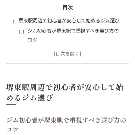
目次
堺東駅周辺で初心者が安心して始めるジム選び
ジム初心者が堺東駅で重視すべき選び方の
コツ
堺東駅ジムのサポート体制と初心者向け特
徴
仕事帰りにも通いやすい堺東駅ジムの魅力
とは
堺東駅周辺で初心者が安心して始
堺東駅ジムで安心して運動習慣を始める方
めるジム選び
法
女性も安心できる堺東駅周辺ジムのポイン
ト
ジム初心者が堺東駅で重視すべき選び方の
ジム初心者にやさしい堺東駅エリアの魅力とは
コツ