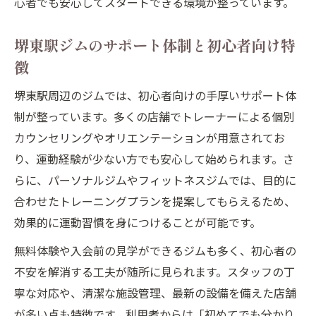
心者でも安心してスタートできる環境が整っています。
堺東駅周辺ジムの営業時間や利用のしやす
さ
堺東駅ジムのサポート体制と初心者向け特
ジム初心者が堺東駅で継続するためのコツ
徴
続けやすさ重視なら堺東駅ジムが最適な理由
堺東駅周辺のジムでは、初心者向けの手厚いサポート体
堺東駅ジムの継続しやすいポイントと工夫
制が整っています。多くの店舗でトレーナーによる個別
初心者がジム通いを続けるための堺東駅活
カウンセリングやオリエンテーションが用意されてお
用法
り、運動経験が少ない方でも安心して始められます。さ
堺東駅ジムで挫折しない環境づくりの秘訣
らに、パーソナルジムやフィットネスジムでは、目的に
ジム初心者が堺東駅で取り組む継続のコツ
合わせたトレーニングプランを提案してもらえるため、
堺東駅ジムで無理なく続く運動習慣の魅力
効果的に運動習慣を身につけることが可能です。
ジムデビューに不安な方へ堺東駅で失敗しない
無料体験や入会前の見学ができるジムも多く、初心者の
方法
不安を解消する工夫が随所に見られます。スタッフの丁
ジム初心者が堺東駅で不安を解消する方法
寧な対応や、清潔な施設管理、最新の設備を備えた店舗
が多い点も特徴です。利用者からは「初めてでも分かり
堺東駅ジムで安心デビューするためのポイ