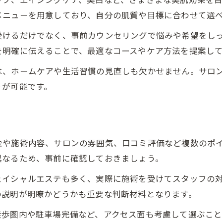
費用から見るエステ満足度の違い
メニューを用意しており、自分の肌質や目標に合わせて選
美肌を目指すなら堺市フェイシャルが注目
受けるだけでなく、事前カウンセリングで悩みや希望をし
美肌へ導く堺市フェイシャルエステ術
を明確に伝えることで、最適なコースやケア方法を提案して
堺市で受けるエステの美肌効果紹介
は、ホームケアや生活習慣の見直しも欠かせません。サロ
フェイシャルエステで叶う小顔への道
りが可能です。
エステのプロが勧める堺市の施術法
肌質改善に役立つ堺市エステの魅力
フェイシャルエステとフォト施術の違い解説
金や施術内容、サロンの雰囲気、口コミ評価など複数のポ
エステとフォト施術の違いを徹底解説
異なるため、事前に確認しておきましょう。
堺市で選ぶべきエステと施術法の特徴
ェイシャルエステも多く、実際に施術を受けてスタッフの
フォトフェイシャルとエステの違い比較
の説明が明瞭かどうかも重要な判断材料となります。
肌悩み別おすすめエステ施術の選択術
徒歩圏内や駐車場完備など、アクセス面も考慮して選ぶこと
エステと医療フォトの効果を比較検証