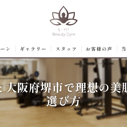
ペーン
ギャラリー
スタッフ
お客様の声
当
ト
ダ
と大阪府堺市で理想の美
脱
選び方
エ
痩