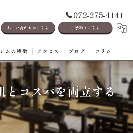
072-275-4141
お問い合わせはこちら
ご予約はこちら
ジムの特徴
アクセス
ブログ
コラム
レーニング
イエット
肌とコスパを両立する
毛
ステ
身