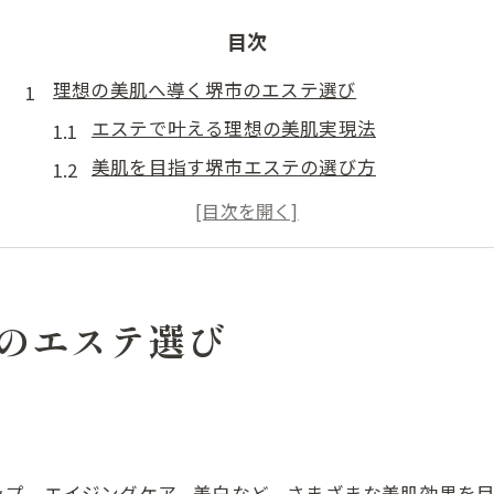
目次
理想の美肌へ導く堺市のエステ選び
エステで叶える理想の美肌実現法
美肌を目指す堺市エステの選び方
エステ体験で分かるサロンの強み
堺市で注目されるエステの特徴とは
エステ選びで失敗しないポイント解説
エステの効果と費用を堺市で比較
のエステ選び
エステ効果と費用のバランスを考察
堺市エステの平均的な費用感とは
エステで得られる効果を徹底比較
コスパ重視の堺市エステ選びの秘訣
ップ、エイジングケア、美白など、さまざまな美肌効果を