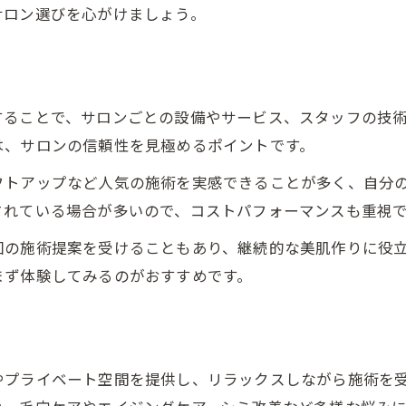
サロン選びを心がけましょう。
無理なく続ける堺市エステの通い方ガイド
エステを無理なく続けるコツと頻度
堺市エステの理想的な通い方解説
することで、サロンごとの設備やサービス、スタッフの技
エステ通いを長続きさせるポイント
は、サロンの信頼性を見極めるポイントです。
続けやすい堺市エステの選び方とは
エステを習慣化するための工夫紹介
フトアップなど人気の施術を実感できることが多く、自分
されている場合が多いので、コストパフォーマンスも重視
肌悩み改善に役立つエステの選び方とは
エステで解決できる肌悩みの種類解説
回の施術提案を受けることもあり、継続的な美肌作りに役
まず体験してみるのがおすすめです。
堺市エステの肌質改善メニュー紹介
自分の悩みに合うエステの選び方
エステサロン選びで重視したい条件
肌トラブル改善に強い堺市のエステ
やプライベート空間を提供し、リラックスしながら施術を