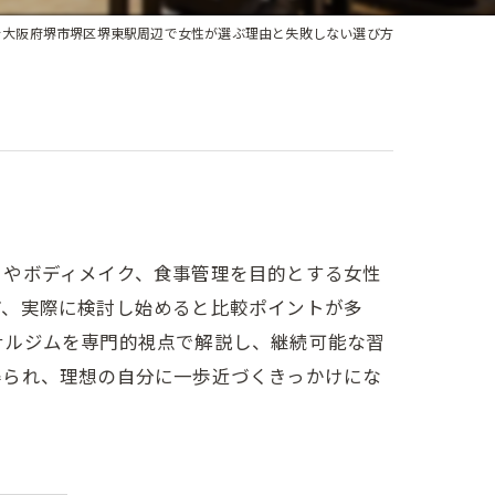
を大阪府堺市堺区堺東駅周辺で女性が選ぶ理由と失敗しない選び方
トやボディメイク、食事管理を目的とする女性
ど、実際に検討し始めると比較ポイントが多
ナルジムを専門的視点で解説し、継続可能な習
得られ、理想の自分に一歩近づくきっかけにな