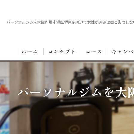
パーソナルジムを大阪府堺市堺区堺東駅周辺で女性が選ぶ理由と失敗しな
ホーム
コンセプト
コース
キャン
パーソナルジムを大