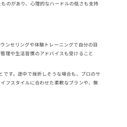
たものがあり、心理的なハードルの低さも支持
カウンセリングや体験トレーニングで自分の目
事管理や生活習慣のアドバイスも受けること
とです。途中で挫折しそうな場合も、プロのサ
ライフスタイルに合わせた柔軟なプランや、無