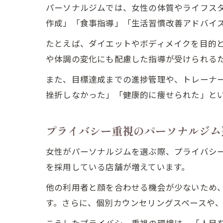
パーソナルジムでは、女性の体質やライフス
作成」「食事指導」「生活習慣改善アドバイ
たとえば、ダイエットやボディメイクを目的
や体調の変化にも配慮した指導が受けられる
また、目標達成までの進捗管理や、トレーナ
挫折しなかった」「健康的に痩せられた」と
プライバシー重視のパーソナルジム
女性がパーソナルジムを選ぶ際、プライバシ
を採用している店舗が増えています。
他の利用者と顔を合わせる機会が少ないため
す。さらに、個別カウンセリングスペースや