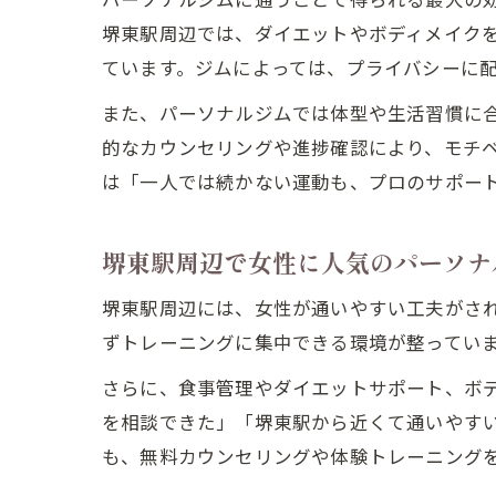
堺東駅周辺では、ダイエットやボディメイク
ています。ジムによっては、プライバシーに
また、パーソナルジムでは体型や生活習慣に
的なカウンセリングや進捗確認により、モチ
は「一人では続かない運動も、プロのサポー
堺東駅周辺で女性に人気のパーソナ
堺東駅周辺には、女性が通いやすい工夫がさ
ずトレーニングに集中できる環境が整ってい
さらに、食事管理やダイエットサポート、ボ
を相談できた」「堺東駅から近くて通いやす
も、無料カウンセリングや体験トレーニング