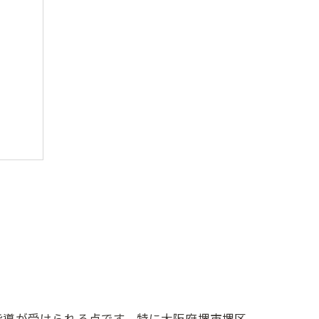
コツ
指導が受けられる点です。特に大阪府堺市堺区