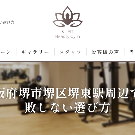
い選び方
ペーン
ギャラリー
スタッフ
お客様の声
当
ト
ダ
阪府堺市堺区堺東駅周辺
脱
敗しない選び方
エ
痩