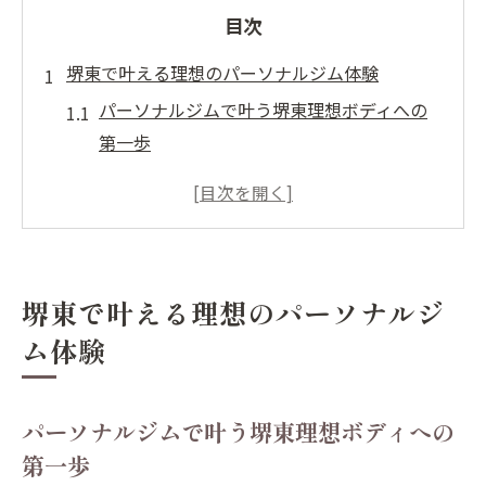
目次
堺東で叶える理想のパーソナルジム体験
パーソナルジムで叶う堺東理想ボディへの
第一歩
堺東のパーソナルジムが女性人気を集める
理由
プライバシー重視のパーソナルジム体験と
は
堺東で叶える理想のパーソナルジ
ダイエット目的で堺東パーソナルジムが選
ム体験
ばれるワケ
パーソナルジム選びで重視したい環境とサ
ポート
パーソナルジムで叶う堺東理想ボディへの
通い放題で続けるダイエットの新常識
第一歩