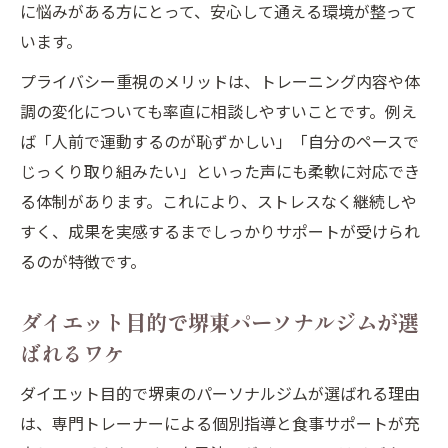
に悩みがある方にとって、安心して通える環境が整って
ボディメイクで成果が出るパーソナルジム
います。
の特徴
プライバシー重視のメリットは、トレーニング内容や体
食事指導が充実したパーソナルジムの選び
調の変化についても率直に相談しやすいことです。例え
方
ば「人前で運動するのが恥ずかしい」「自分のペースで
堺市でボディメイクに強いパーソナルジム
じっくり取り組みたい」といった声にも柔軟に対応でき
活用術
る体制があります。これにより、ストレスなく継続しや
パーソナルジムで無理なく続くボディメイ
すく、成果を実感するまでしっかりサポートが受けられ
ク習慣
るのが特徴です。
ダイエット目的で堺東パーソナルジムが選
ばれるワケ
ダイエット目的で堺東のパーソナルジムが選ばれる理由
は、専門トレーナーによる個別指導と食事サポートが充