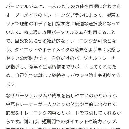
通い放題パーソナルジムの魅力と続けやす
パーソナルジムは、一人ひとりの身体や目標に合わせた
さ
オーダーメイドのトレーニングプランによって、堺東エ
堺東で人気の通い放題ジムが選ばれる理由
リアで理想のボディを目指す方に最適な選択肢となって
パーソナルジム通い放題で得られる効果実
います。特に通い放題パーソナルジムを利用すること
感
で、回数を気にせず継続的なトレーニングが可能とな
ダイエット継続に繋がる通い放題プランの
り、ダイエットやボディメイクの成果をより早く実感し
特徴
やすいのが魅力です。自分だけのパーソナルトレーナー
が指導し、食事や生活習慣までサポートしてくれるた
パーソナルジム通い放題を賢く活用するコ
め、自己流では難しい継続やリバウンド防止も期待でき
ツ
ます。
成果実感したい方に選ばれるパーソナルジム
なぜパーソナルジムが成果を出しやすいのかというと、
パーソナルジムで短期間の成果を実感する
専属トレーナーが一人ひとりの体力や目的に合わせて、
秘訣
的確なトレーニング内容とサポートを提供してくれるか
堺東のパーソナルジムが成果にこだわる理
らです。例えば、短期間でのダイエットや筋力アップ、
由