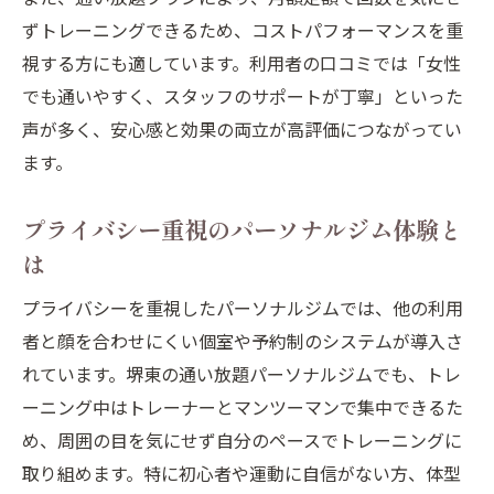
大阪ジムパーソナルで続けやすさを実感
ずトレーニングできるため、コストパフォーマンスを重
なぜパーソナルジムが継続しやすいのか
視する方にも適しています。利用者の口コミでは「女性
パーソナルジムが続けやすい理由を徹底解
でも通いやすく、スタッフのサポートが丁寧」といった
説
声が多く、安心感と効果の両立が高評価につながってい
ます。
個別指導でモチベーションが上がるパーソ
ナルジム
プライバシー重視のパーソナルジム体験と
パーソナルジムのサポート体制が継続を後
は
押し
通い放題パーソナルジムがリバウンド防止
プライバシーを重視したパーソナルジムでは、他の利用
に有効
者と顔を合わせにくい個室や予約制のシステムが導入さ
れています。堺東の通い放題パーソナルジムでも、トレ
女性専用パーソナルジムが人気な背景とは
ーニング中はトレーナーとマンツーマンで集中できるた
ボディメイク成功を支えるジム活用術
め、周囲の目を気にせず自分のペースでトレーニングに
パーソナルジムが叶える理想のボディメイ
取り組めます。特に初心者や運動に自信がない方、体型
ク法