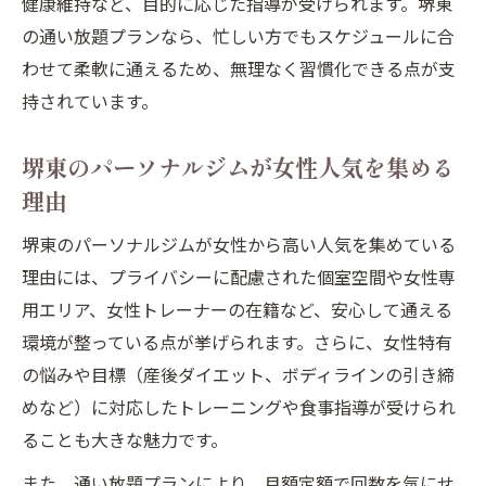
健康維持など、目的に応じた指導が受けられます。堺東
実体験から見るパーソナルジムの効果的な
の通い放題プランなら、忙しい方でもスケジュールに合
活用例
わせて柔軟に通えるため、無理なく習慣化できる点が支
口コミで選ぶパーソナルジムの安心ポイン
持されています。
ト
ボディメイクで成果実感を高めるサポート
堺東のパーソナルジムが女性人気を集める
体制
理由
大阪府堺市で通いやすいジムの秘訣とは
堺東のパーソナルジムが女性から高い人気を集めている
パーソナルジムが堺市で通いやすい理由を
理由には、プライバシーに配慮された個室空間や女性専
解説
用エリア、女性トレーナーの在籍など、安心して通える
女性が安心して通えるパーソナルジムの条
環境が整っている点が挙げられます。さらに、女性特有
件
の悩みや目標（産後ダイエット、ボディラインの引き締
アクセス性抜群のパーソナルジム選び方
めなど）に対応したトレーニングや食事指導が受けられ
生活スタイルに合うパーソナルジムの活用
ることも大きな魅力です。
術
また、通い放題プランにより、月額定額で回数を気にせ