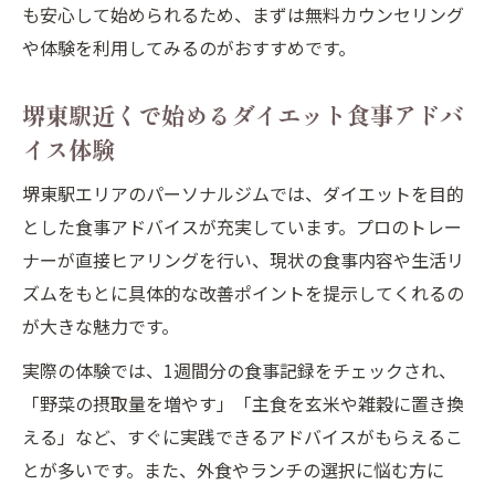
美容効果も狙える食事術を堺東駅で実践
も安心して始められるため、まずは無料カウンセリング
や体験を利用してみるのがおすすめです。
パーソナルジム流美容食事で健康的な体作
り
堺東駅近くで始めるダイエット食事アドバ
堺東駅周辺で叶う美容とダイエット両立食
イス体験
事法
外食が多い方も安心ヘルシーダイエット術
堺東駅エリアのパーソナルジムでは、ダイエットを目的
とした食事アドバイスが充実しています。プロのトレー
パーソナルジム式外食でも安心なダイエッ
ナーが直接ヒアリングを行い、現状の食事内容や生活リ
ト術
ズムをもとに具体的な改善ポイントを提示してくれるの
外食時に活かせるパーソナルジムの食事選
が大きな魅力です。
び
実際の体験では、1週間分の食事記録をチェックされ、
忙しい方必見パーソナルジム提案の外食対
「野菜の摂取量を増やす」「主食を玄米や雑穀に置き換
策
える」など、すぐに実践できるアドバイスがもらえるこ
堺東駅利用者向け外食時のダイエット食事
とが多いです。また、外食やランチの選択に悩む方に
術