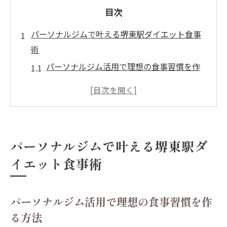
目次
パーソナルジムで叶える堺東駅ダイエット食事
術
パーソナルジム活用で理想の食事習慣を作
る方法
堺東駅近くで始めるダイエット食事アドバ
イス体験
パーソナルジムが提案する外食時の賢い選
パーソナルジムで叶える堺東駅ダ
び方
イエット食事術
ダイエット中も続くパーソナルジムの食事
サポート
パーソナルジム利用者が実感する食事管理
パーソナルジム活用で理想の食事習慣を作
の成果
る方法