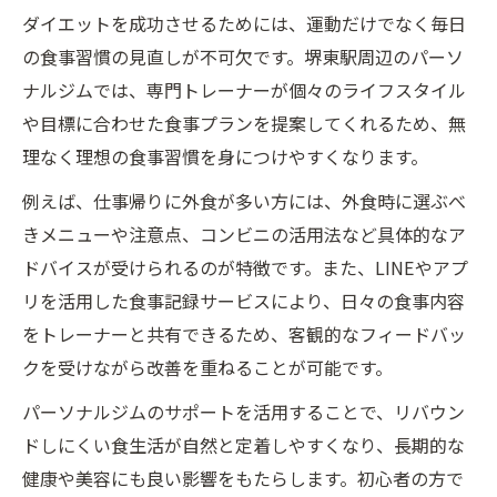
堺東駅周辺の食事管理で理想の体型へ
ダイエットを成功させるためには、運動だけでなく毎日
パーソナルジム指導で堺東駅の食事管理を
の食事習慣の見直しが不可欠です。堺東駅周辺のパーソ
徹底
ナルジムでは、専門トレーナーが個々のライフスタイル
外食派でも安心なダイエット食事選択ポイ
や目標に合わせた食事プランを提案してくれるため、無
ント
理なく理想の食事習慣を身につけやすくなります。
理想体型へ導く堺東駅周辺の賢い食事法
例えば、仕事帰りに外食が多い方には、外食時に選ぶべ
パーソナルジムの視点で見る食事管理の基
きメニューや注意点、コンビニの活用法など具体的なア
本
ドバイスが受けられるのが特徴です。また、LINEやアプ
ダイエット中に意識すべき堺東駅食事術
リを活用した食事記録サービスにより、日々の食事内容
美容志向の女性が実践する食事管理法
をトレーナーと共有できるため、客観的なフィードバッ
クを受けながら改善を重ねることが可能です。
パーソナルジム監修の美容ダイエット食事
法
パーソナルジムのサポートを活用することで、リバウン
女性向けパーソナルジムの食事管理ポイン
ドしにくい食生活が自然と定着しやすくなり、長期的な
ト
健康や美容にも良い影響をもたらします。初心者の方で