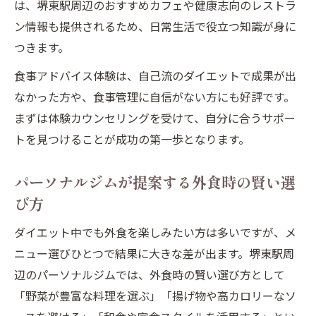
は、堺東駅周辺のおすすめカフェや健康志向のレストラ
パーソナルジム活用で外食を味方にするコ
ン情報も提供されるため、日常生活で役立つ知識が身に
ツ
つきます。
栄養バランスを重視した食事選びのコツ
食事アドバイス体験は、自己流のダイエットで成果が出
パーソナルジム直伝バランス食事の選び方
なかった方や、食事管理に自信がない方にも好評です。
堺東駅周辺で栄養重視の外食選択術
まずは体験カウンセリングを受けて、自分に合うサポー
ダイエット成功へ導く栄養バランス食事法
トを見つけることが成功の第一歩となります。
パーソナルジムおすすめの栄養管理ポイン
ト
パーソナルジムが提案する外食時の賢い選
外食時も守れるバランス食事の実践法
び方
管理しやすいダイエット食事パターンを紹介
ダイエット中でも外食を楽しみたい方は多いですが、メ
パーソナルジム式続けやすい食事パターン
ニュー選びひとつで結果に大きな差が出ます。堺東駅周
例
辺のパーソナルジムでは、外食時の賢い選び方として
堺東駅で実践できるダイエット食事の組み
「野菜が豊富な料理を選ぶ」「揚げ物や高カロリーなソ
方