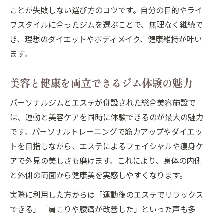
ことが失敗しない選び方のコツです。自分の目的やライ
美肌ケアとダイエットが同時に叶う新しい
フスタイルに合ったジムを選ぶことで、無理なく継続で
選択肢
き、理想のダイエットやボディメイク、健康維持が叶い
堺市で注目のパーソナルトレーニング活用
ます。
術
エステメニュー付きパーソナルジムの魅力
美容と健康を両立できるジム体験の魅力
を解説
パーソナルジムとエステが併設された総合美容施設で
ダイエット成功者が語るジムとエステの体
は、運動と美容ケアを同時に体験できるのが最大の魅力
験談
です。パーソナルトレーニングで筋力アップやダイエッ
トを目指しながら、エステによるフェイシャルや痩身ケ
アで外見の美しさも磨けます。これにより、身体の内側
と外側の両面から健康美を実感しやすくなります。
実際に利用した方からは「運動後のエステでリラックス
できる」「肩こりや腰痛が改善した」といった声も多