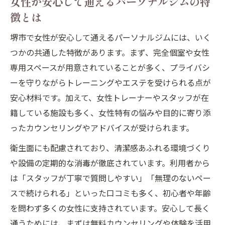
女性が安心して通えるパーソナルジムの特
口コミやレビューを活用したパーソナルジ
徴とは
ム探し
堺市で女性が安心して通えるパーソナルジムには、いく
女性専用パーソナルジムのメリットと安心
つかの共通した特徴があります。まず、完全個室や女性
感
専用スペースが用意されていることが多く、プライバシ
理想の自分へ導く総合美容空間で心も体も磨く
ーを守りながらトレーニングやエステを受けられる点が
総合美容空間で叶える心身リフレッシュ体
安心材料です。加えて、女性トレーナーやスタッフが在
験
籍している施設も多く、女性特有の悩みや目的に寄り添
パーソナルジムで理想の自分へ近づくステ
ったカウンセリングやアドバイスが受けられます。
ップ
衛生面にも配慮されており、清潔感あふれる環境づくり
エステとジムの融合が生み出す新しい自分
や設備の定期的な消毒が徹底されています。利用者から
磨き
は「スタッフが丁寧で質問しやすい」「無理のないペー
堺市で注目の総合美容施設の利用メリット
スで続けられる」といった口コミも多く、初心者や年齢
心を癒すリラクゼーション空間の魅力を紹
を問わず多くの女性に支持されています。安心して長く
介
通うためには、まずは無料カウンセリングや体験を活用