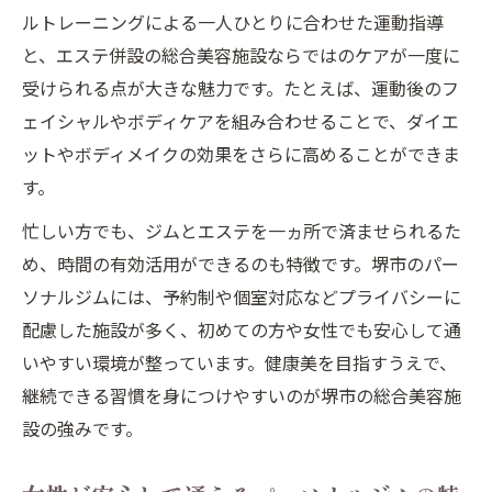
とは
ルトレーニングによる一人ひとりに合わせた運動指導
ボディメイクと美肌ケアが同時に叶う新習
と、エステ併設の総合美容施設ならではのケアが一度に
慣
受けられる点が大きな魅力です。たとえば、運動後のフ
堺市女性におすすめのエステ併設パーソナ
ェイシャルやボディケアを組み合わせることで、ダイエ
ルジム
ットやボディメイクの効果をさらに高めることができま
す。
エステ併設パーソナルジムの具体的なサー
ビス例
忙しい方でも、ジムとエステを一ヵ所で済ませられるた
堺市女性注目のパーソナルジム選びのコツ
め、時間の有効活用ができるのも特徴です。堺市のパー
ソナルジムには、予約制や個室対応などプライバシーに
パーソナルジム選びで女性が重視すべきポ
配慮した施設が多く、初めての方や女性でも安心して通
イント
いやすい環境が整っています。健康美を目指すうえで、
堺市で女性に人気のパーソナルジム特徴紹
継続できる習慣を身につけやすいのが堺市の総合美容施
介
設の強みです。
効果的なパーソナルジム選択のための比較
方法