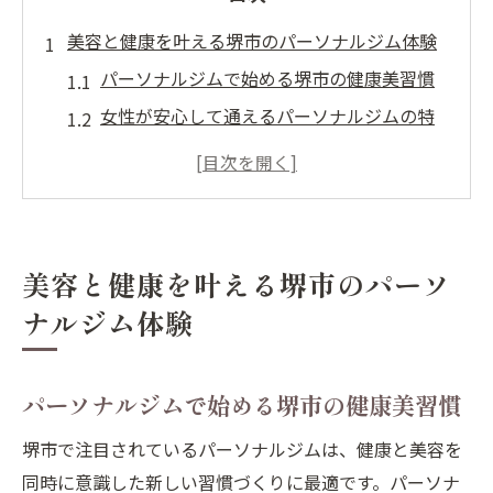
美容と健康を叶える堺市のパーソナルジム体験
パーソナルジムで始める堺市の健康美習慣
女性が安心して通えるパーソナルジムの特
徴とは
堺市でパーソナルジムを選ぶ際のポイント
解説
美容と健康を両立できるジム体験の魅力
美容と健康を叶える堺市のパーソ
パーソナルジム初心者が感じる不安とその
ナルジム体験
解消法
エステ併設パーソナルジムで美しく変わる方法
パーソナルジムで始める堺市の健康美習慣
パーソナルジムとエステ併設の相乗効果を
解説
堺市で注目されているパーソナルジムは、健康と美容を
エステ併設パーソナルジムが選ばれる理由
同時に意識した新しい習慣づくりに最適です。パーソナ