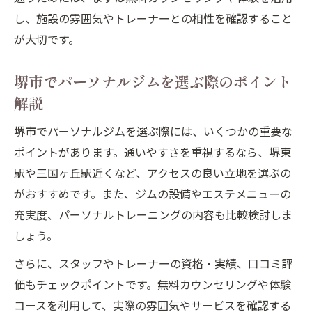
ボディメイクとエステを同時に楽しむ新習慣
し、施設の雰囲気やトレーナーとの相性を確認すること
パーソナルジムで始めるボディメイク習慣
が大切です。
のコツ
堺市でパーソナルジムを選ぶ際のポイント
エステと併用することで得られる美容効果
解説
とは
堺市女性支持の高いボディメイクプログラ
堺市でパーソナルジムを選ぶ際には、いくつかの重要な
ム
ポイントがあります。通いやすさを重視するなら、堺東
エステ併設ジムでリラクゼーションも同時
駅や三国ヶ丘駅近くなど、アクセスの良い立地を選ぶの
体感
がおすすめです。また、ジムの設備やエステメニューの
充実度、パーソナルトレーニングの内容も比較検討しま
パーソナルジムで叶う美肌とダイエットの
しょう。
両立
ダイエットも美肌ケアも叶う堺市の新提案
さらに、スタッフやトレーナーの資格・実績、口コミ評
パーソナルジム利用で効率的なダイエット
価もチェックポイントです。無料カウンセリングや体験
を実現
コースを利用して、実際の雰囲気やサービスを確認する