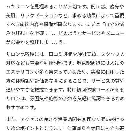
説
ったサロンを見極めることが大切です。例えば、痩身や
アクセス抜群なエステが選ばれる理由とは
美肌、リラクゼーションなど、求める効果によって重視
駅近サロンのエステ比較で意識すべき点
すべき施術内容や設備が異なります。まずは「自分の悩
堺東駅エリアのエステサービスの特色を紹
みや理想」を明確にし、どのようなサービスやメニュー
介
が必要かを整理しましょう。
エステ比較で分かる堺東駅周辺の利便性
サロン比較時には、口コミ評価や施術実績、スタッフの
満足できるエステを見極める3つの視点
対応なども重要な判断材料です。堺東駅周辺には人気の
エステサロンが多く集まっているため、実際に利用した
エステ選びで外せない施術内容の比較方法
方の体験談や評価を参考にすることで、サービスの質や
口コミから見える堺東駅エステの実力とは
通いやすさを把握できます。特に初回体験コースがある
清潔感と雰囲気が重視されるエステの理由
サロンは、雰囲気や施術の流れを気軽に確認できるため
スタッフ対応が良いエステの選び方を解説
おすすめです。
コース内容で比較するエステの満足度向上
また、アクセスの良さや営業時間も無理なく通い続ける
術
ためのポイントとなります。仕事帰りや休日にも立ち寄
効率よく通うために知るべきエステ活用法