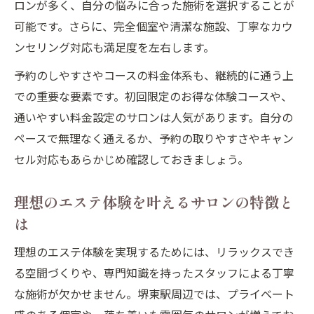
ロンが多く、自分の悩みに合った施術を選択することが
堺東駅周辺エステの治安とアクセス事情
可能です。さらに、完全個室や清潔な施設、丁寧なカウ
堺東駅近くエステの通いやすさと安心感を
ンセリング対応も満足度を左右します。
解説
予約のしやすさやコースの料金体系も、継続的に通う上
エステ比較で見極めるアクセスと治安の重
での重要な要素です。初回限定のお得な体験コースや、
要性
通いやすい料金設定のサロンは人気があります。自分の
安全に通える堺東駅エリアのエステサロン
ペースで無理なく通えるか、予約の取りやすさやキャン
情報
セル対応もあらかじめ確認しておきましょう。
夜間でも安心できるエステ選びのポイント
駅近エステが人気な理由と利用者の声を紹
理想のエステ体験を叶えるサロンの特徴と
介
は
理想のエステ体験を実現するためには、リラックスでき
る空間づくりや、専門知識を持ったスタッフによる丁寧
な施術が欠かせません。堺東駅周辺では、プライベート