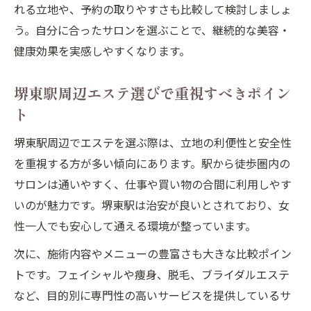
れる立地や、予約の取りやすさも比較して検討しましょ
エステの施術頻度と効果的な通い方の秘訣
う。自分に合ったサロンを選ぶことで、継続的な美容・
忙しい女性のための無理なく通えるエステ
健康効果を実感しやすくなります。
選び
堺東駅エリアのエステで時短活用術を実践
堺東駅周辺エステ選びで重視すべきポイン
エステ比較で分かる効率重視のサロンとは
ト
通い続けやすいエステの条件を明確に紹介
堺東駅周辺でエステを選ぶ際は、立地の利便性と安全性
継続効果を高めるエステ通いのコツとは
を重視する方が多い傾向にあります。駅から徒歩圏内の
エステの継続で実感できる効果を比較検証
サロンは通いやすく、仕事や買い物の合間に利用しやす
いのが魅力です。堺東駅は治安が良いとされており、女
堺東駅周辺エステ通いで得る長期的な魅力
性一人でも安心して通える環境が整っています。
定期的なエステがもたらす美容効果とは
効果的なエステの通い方とスケジュール管
次に、施術内容やメニューの豊富さも大きな比較ポイン
理
トです。フェイシャルや痩身、脱毛、ブライダルエステ
など、目的別に専門性の高いサービスを提供しているサ
エステ比較で知る継続のモチベーション術