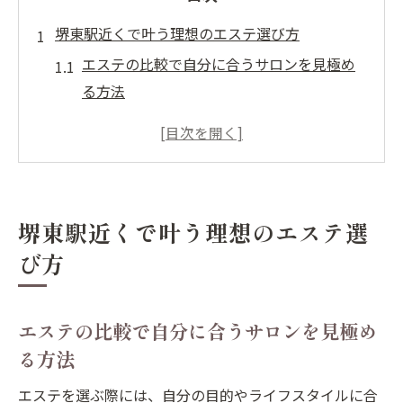
堺東駅近くで叶う理想のエステ選び方
エステの比較で自分に合うサロンを見極め
る方法
堺東駅周辺エステ選びで重視すべきポイン
ト
理想のエステ体験を叶えるサロンの特徴と
は
堺東駅近くで叶う理想のエステ選
エステ比較で見逃せない施術内容と効果の
び方
違い
堺東駅近くのエステで満足度が高い理由を
分析
エステの比較で自分に合うサロンを見極め
エステ比較なら堺東駅周辺の魅力もチェック
る方法
堺東駅周辺エステの魅力を徹底的に比較解
エステを選ぶ際には、自分の目的やライフスタイルに合