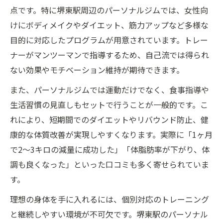
点です。特に堺東駅周辺のパーソナルジムでは、女性向
パーソナルジムが継続しやすい仕組み
けにボディメイクやダイエット、筋力アップなど多様な
堺東駅で通いやすいパーソナルジム特徴
目的に対応したプログラムが用意されています。トレー
挫折しないパーソナルジムのサポート力
ナーがマンツーマンで指導するため、自己流では得られ
パーソナルジムが続く理由と効果実感
ない効果やモチベーション維持が期待できます。
モチベーション維持できる環境とは
また、パーソナルジムでは運動だけでなく、食事指導や
ダイエットにも強いパーソナルジム体験談
生活習慣の見直しもセットで行うことが一般的です。こ
パーソナルジムで実感するダイエット成功
れにより、短期間でのダイエットやリバウンド防止、健
堺東駅近くパーソナルジム体験談まとめ
康的な体質改善が実現しやすくなります。実際に「1ヶ月
で2～3キロの減量に成功した」「体脂肪率が下がり、体
パーソナルジムのダイエットサポート力
調も良くなった」といった口コミも多く寄せられていま
食事指導と運動で変わるパーソナルジム
す。
パーソナルジム体験者が語る変化の実例
理想の身体を手に入れるには、個別対応のトレーニング
堺東駅エリアで安心できるメリット
と継続しやすい環境が不可欠です。堺東駅のパーソナル
堺東駅周辺パーソナルジムの安心ポイント