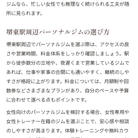
ジムなら、忙しい女性でも無理なく続けられる工夫が随
パーソナルジム選びで大切な安全性とは
所に見られます。
女性も安心のサポート体制が魅力
安心して通えるパーソナルジムの特徴
堺東駅周辺パーソナルジムの選び方
堺東駅エリアで信頼できるパーソナルジム
堺東駅周辺でパーソナルジムを選ぶ際は、アクセスの良
初心者でも安心のサポート体制が魅力
さや営業時間、料金体系をしっかり確認しましょう。駅
パーソナルジム初心者向けサポートが充実
から徒歩数分の立地や、夜遅くまで営業しているジムで
堺東駅のパーソナルジムで安心スタート
あれば、仕事や家事の合間にも通いやすく、継続のしや
すさが格段に上がります。料金については、月額制や回
マンツーマン指導が初心者に最適な理由
数券などさまざまなプランがあり、自分のペースや予算
未経験者も続けやすいパーソナルジム体制
に合わせて選べる点もポイントです。
パーソナルジムの丁寧なカウンセリング
女性向けのパーソナルジムを検討する場合、女性専用や
女性トレーナー在籍のジムを選ぶことで、安心感や相談
のしやすさが高まります。体験トレーニングや無料カウ