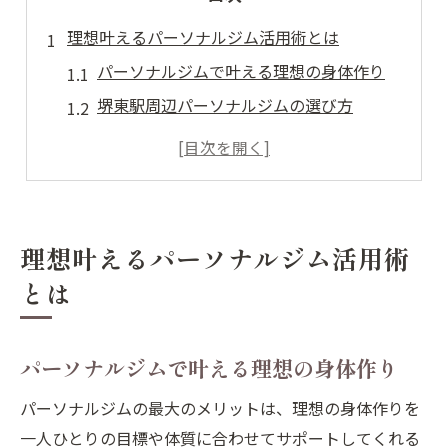
理想叶えるパーソナルジム活用術とは
パーソナルジムで叶える理想の身体作り
堺東駅周辺パーソナルジムの選び方
女性に嬉しいパーソナルジムの特徴解説
堺東駅で始めるパーソナルジム活用法
パーソナルジムで無理なく続けるコツ
女性視点で知る堺東駅利用の魅力
理想叶えるパーソナルジム活用術
女性専用パーソナルジムが安心な理由
とは
パーソナルジムは女性の悩みに寄り添う
堺東駅付近で女性が選ぶポイントとは
パーソナルジムで叶える理想の身体作り
女性向けパーソナルジムのサポート体制
パーソナルジムの最大のメリットは、理想の身体作りを
堺東駅のパーソナルジム体験談を紹介
一人ひとりの目標や体質に合わせてサポートしてくれる
パーソナルジムが続く理由を徹底解説