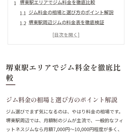
堺東駅エリアでジム料金を徹底比較
ジム料金の相場と選び方のポイント解説
堺東駅周辺ジムの料金表を徹底検証
パーソナルジムと一般ジムの料金比較法
ジム料金は何で差が出るのか実例紹介
24時間ジム料金の特徴と選び方のコツ
ジム選びに役立つ堺東駅の料金事情
堺東駅エリアでジム料金を徹底比
堺東駅ジムの料金傾向と賢い選択法
較
ジム料金を左右するプラン内容の違い
安いジムの見分け方と料金チェック方法
ジム料金の相場と選び方のポイント解説
パーソナルジム料金の特徴を徹底分析
ジム選びでまず気になるのは、やはり料金の相場です。
月会費制ジムで得する通い方のコツ
堺東駅周辺では、月額制のジムが主流で、一般的なフィ
コスパ重視なら堺東駅周辺のジムはどう選ぶ
ットネスジムなら月額7,000円〜10,000円程度が多く、