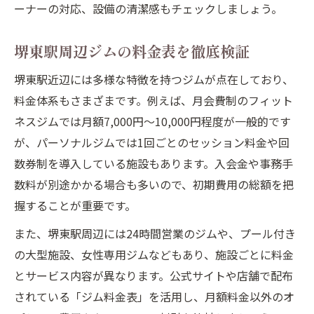
ーナーの対応、設備の清潔感もチェックしましょう。
ジム料金に影響する利用頻度のポイント
パーソナルジムと通常ジムの料金比較
堺東駅周辺ジムの料金表を徹底検証
ジム料金の元を取る最適な通い方指南
堺東駅近辺には多様な特徴を持つジムが点在しており、
堺東駅で人気のジム料金の特徴まとめ
料金体系もさまざまです。例えば、月会費制のフィット
堺東駅ジムの料金特徴をわかりやすく解説
ネスジムでは月額7,000円〜10,000円程度が一般的です
プール付きジムと通常ジムの料金差比較
が、パーソナルジムでは1回ごとのセッション料金や回
数券制を導入している施設もあります。入会金や事務手
利用者満足度が高いジム料金の条件
数料が別途かかる場合も多いので、初期費用の総額を把
ジム料金とサービス内容の違いを知る
握することが重要です。
料金優先派に人気のジム選びの基準
また、堺東駅周辺には24時間営業のジムや、プール付き
の大型施設、女性専用ジムなどもあり、施設ごとに料金
とサービス内容が異なります。公式サイトや店舗で配布
されている「ジム料金表」を活用し、月額料金以外のオ