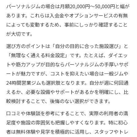
ジム料金とコスパの良い選び方を解説
パーソナルジムの場合は月額20,000円〜50,000円と幅が
通い方別ジム料金と満足度の比較ポイント
あります。これらは入会金やオプションサービスの有無
パーソナルと24時間ジムのコスパ分析
によっても変動するため、事前にしっかり確認すること
施設充実度とジム料金のバランスを考える
が大切です。
安くて続けやすいジム選びの秘訣公開
選び方のポイントは「自分の目的に合った施設選び」と
無料体験を活用した賢いジム探し
「無理なく通える料金設定」です。たとえば、ダイエッ
ジムの無料体験で料金とサービスを検証
トや筋力アップが目的ならパーソナルジムの手厚いサポ
無料体験で見極めるジム料金の納得度
ートが魅力ですが、コストを抑えたい場合は一般ジムや
24時間営業ジムも選択肢となります。自分が週に何回通
体験利用で比較できるジム料金の特徴
えるか、必要な設備やサポートがあるかを明確にし、比
ジム料金と無料サービスの活用方法
較検討することで、後悔のない選択ができます。
無料体験から始めるジム選びの手順
口コミや体験談を参考にすることで、実際の利用者の満
通い方で変わるジム料金の仕組みとは
足度や施設の雰囲気も把握しやすくなります。特に初心
ジム料金は通い方でどれだけ変わる？
者は無料体験や見学を積極的に活用し、スタッフやトレ
週2回と週3回で見るジム料金の違い