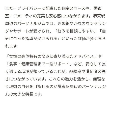
また、プライバシーに配慮した個室スペースや、更衣
室・アメニティの充実も安心感につながります。堺東駅
周辺のパーソナルジムでは、きめ細やかなカウンセリン
グやサポートが受けられ、「悩みを相談しやすい」「自
分に合った指導が受けられる」といった評価が多く見ら
れます。
「女性の身体特有の悩みに寄り添ったアドバイス」や
「食事・健康管理まで一括サポート」など、安心して長
く通える環境が整っていることが、継続率や満足度の高
さにつながっています。これらの魅力を活かし、無理な
く理想の自分を目指せるのが堺東駅周辺のパーソナルジ
ムの大きな特長です。