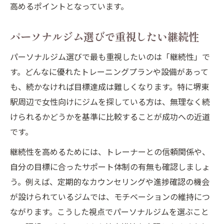
高めるポイントとなっています。
パーソナルジム選びで重視したい継続性
パーソナルジム選びで最も重視したいのは「継続性」で
す。どんなに優れたトレーニングプランや設備があって
も、続かなければ目標達成は難しくなります。特に堺東
駅周辺で女性向けにジムを探している方は、無理なく続
けられるかどうかを基準に比較することが成功への近道
です。
継続性を高めるためには、トレーナーとの信頼関係や、
自分の目標に合ったサポート体制の有無も確認しましょ
う。例えば、定期的なカウンセリングや進捗確認の機会
が設けられているジムでは、モチベーションの維持につ
ながります。こうした視点でパーソナルジムを選ぶこと