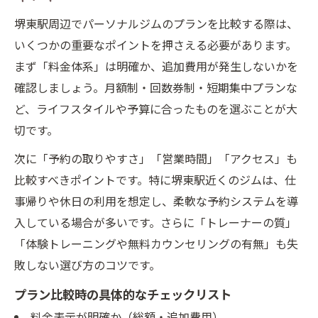
堺東駅周辺でパーソナルジムのプランを比較する際は、
いくつかの重要なポイントを押さえる必要があります。
まず「料金体系」は明確か、追加費用が発生しないかを
確認しましょう。月額制・回数券制・短期集中プランな
ど、ライフスタイルや予算に合ったものを選ぶことが大
切です。
次に「予約の取りやすさ」「営業時間」「アクセス」も
比較すべきポイントです。特に堺東駅近くのジムは、仕
事帰りや休日の利用を想定し、柔軟な予約システムを導
入している場合が多いです。さらに「トレーナーの質」
「体験トレーニングや無料カウンセリングの有無」も失
敗しない選び方のコツです。
プラン比較時の具体的なチェックリスト
料金表示が明確か（総額・追加費用）