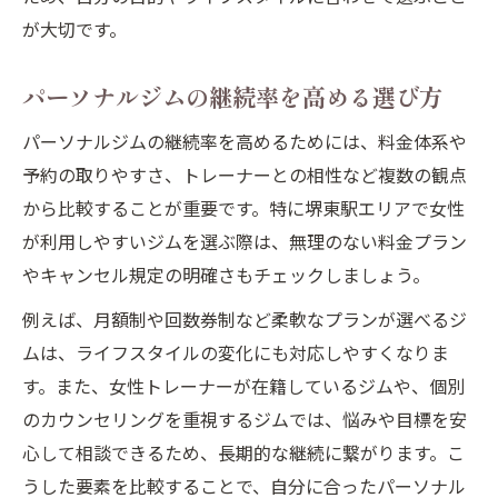
が大切です。
パーソナルジムの継続率を高める選び方
パーソナルジムの継続率を高めるためには、料金体系や
予約の取りやすさ、トレーナーとの相性など複数の観点
から比較することが重要です。特に堺東駅エリアで女性
が利用しやすいジムを選ぶ際は、無理のない料金プラン
やキャンセル規定の明確さもチェックしましょう。
例えば、月額制や回数券制など柔軟なプランが選べるジ
ムは、ライフスタイルの変化にも対応しやすくなりま
す。また、女性トレーナーが在籍しているジムや、個別
のカウンセリングを重視するジムでは、悩みや目標を安
心して相談できるため、長期的な継続に繋がります。こ
うした要素を比較することで、自分に合ったパーソナル