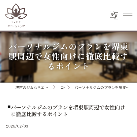
パーソナルジムのプランを堺東
駅周辺で女性向けに徹底比較す
るポイント
堺市のジムならエスフィットビューティージム
コラム
パーソナルジムのプランを堺東駅周辺で女性向けに徹底比較するポイント
パーソナルジムのプランを堺東駅周辺で女性向け
に徹底比較するポイント
2026/02/03