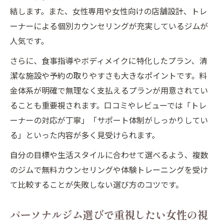
結します。また、女性専用や女性向けの店舗設計、トレ
ーナーによる個別カウンセリングが充実しているジムが
人気です。
さらに、食事指導やボディメイクに特化したプラン、清
潔な施設や予約の取りやすさも大きなポイントです。料
金体系が明確で無理なく支払えるプランが用意されてい
ることも重要視されます。口コミやレビューでは「トレ
ーナーの対応が丁寧」「サポート体制がしっかりしてい
る」といった内容が多く見受けられます。
自分の目標や生活スタイルに合わせて選べるよう、複数
のジムで無料カウンセリングや体験トレーニングを受け
て比較することが失敗しない選び方のコツです。
パーソナルジム選びで重視したい女性の視