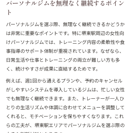
パーソナルジムを無理なく継続するポイン
ト
パーソナルジムを選ぶ際、無理なく継続できるかどうか
は非常に重要なポイントです。特に堺東駅周辺の女性向
けパーソナルジムでは、トレーニング内容の柔軟性や食
事指導のサポート体制が重視されています。なぜなら、
日常生活や仕事とトレーニングの両立が難しい方も多
く、続けやすさが成果に直結するためです。
例えば、週1回から通えるプランや、予約のキャンセル
がしやすいシステムを導入しているジムは、忙しい女性
でも無理なく継続できます。また、トレーナーが一人ひ
とりの生活リズムや体調に合わせてメニューを調整して
くれると、モチベーションを保ちやすくなります。これ
らの工夫が、堺東駅エリアでパーソナルジムを選ぶ際の