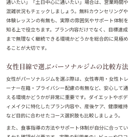
通いたい」「土日中心に通いたい」場合は、営業時間や
混雑状況もチェックしましょう。無料カウンセリングや
体験レッスンの有無も、実際の雰囲気やサポート体制を
知る上で役立ちます。プラン内容だけでなく、目標達成
まで無理なく継続できる環境かどうかを総合的に見極め
ることが大切です。
女性目線で選ぶパーソナルジムの比較方法
女性がパーソナルジムを選ぶ際は、女性専用・女性トレ
ーナー在籍・プライバシー配慮の有無など、安心して通
える環境かどうかが非常に重要です。ダイエットやボデ
ィメイクに特化したプラン内容や、産後ケア、健康維持
など目的に合わせたコース選択肢も比較しましょう。
また、食事指導の方法やサポート体制が自分に合ってい
るかも確認が必要です。実際の利用者のレビューや口コ