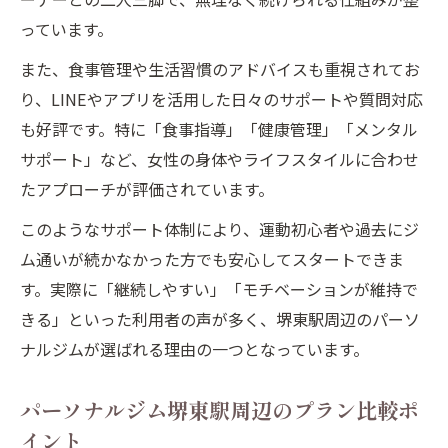
っています。
また、食事管理や生活習慣のアドバイスも重視されてお
り、LINEやアプリを活用した日々のサポートや質問対応
も好評です。特に「食事指導」「健康管理」「メンタル
サポート」など、女性の身体やライフスタイルに合わせ
たアプローチが評価されています。
このようなサポート体制により、運動初心者や過去にジ
ム通いが続かなかった方でも安心してスタートできま
す。実際に「継続しやすい」「モチベーションが維持で
きる」といった利用者の声が多く、堺東駅周辺のパーソ
ナルジムが選ばれる理由の一つとなっています。
パーソナルジム堺東駅周辺のプラン比較ポ
イント