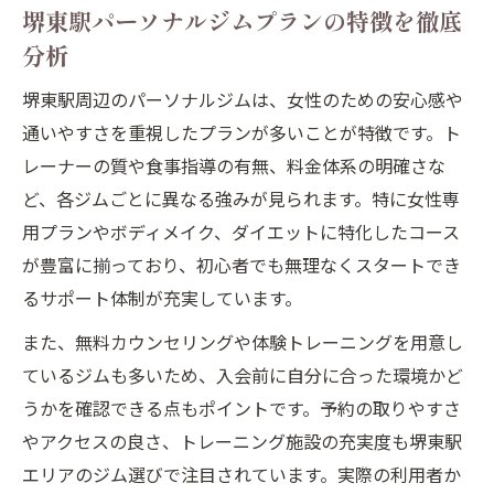
堺東駅パーソナルジムプランの特徴を徹底
分析
堺東駅周辺のパーソナルジムは、女性のための安心感や
通いやすさを重視したプランが多いことが特徴です。ト
レーナーの質や食事指導の有無、料金体系の明確さな
ど、各ジムごとに異なる強みが見られます。特に女性専
用プランやボディメイク、ダイエットに特化したコース
が豊富に揃っており、初心者でも無理なくスタートでき
るサポート体制が充実しています。
また、無料カウンセリングや体験トレーニングを用意し
ているジムも多いため、入会前に自分に合った環境かど
うかを確認できる点もポイントです。予約の取りやすさ
やアクセスの良さ、トレーニング施設の充実度も堺東駅
エリアのジム選びで注目されています。実際の利用者か