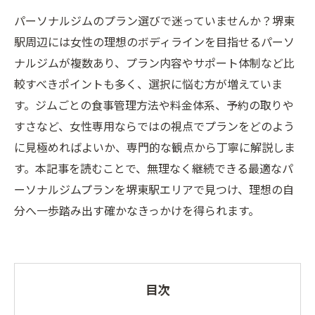
パーソナルジムのプラン選びで迷っていませんか？堺東
駅周辺には女性の理想のボディラインを目指せるパーソ
ナルジムが複数あり、プラン内容やサポート体制など比
較すべきポイントも多く、選択に悩む方が増えていま
す。ジムごとの食事管理方法や料金体系、予約の取りや
すさなど、女性専用ならではの視点でプランをどのよう
に見極めればよいか、専門的な観点から丁寧に解説しま
す。本記事を読むことで、無理なく継続できる最適なパ
ーソナルジムプランを堺東駅エリアで見つけ、理想の自
分へ一歩踏み出す確かなきっかけを得られます。
目次