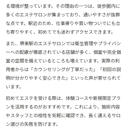
る環境が整っています。その理由の一つは、徒歩圏内に
エステマッサージの違法性はあるのか解説
多くのエステサロンが集まっており、通いやすさが抜群
初めてでも安心できる堺東駅周辺エステの探し
な点です。駅近のため、仕事帰りや買い物ついでにも立
方
ち寄りやすく、初めてでも迷わずアクセスできます。
堺東駅で初エステに最適なサロン条件
また、堺東駅のエステサロンでは衛生管理やプライバシ
未経験者が安心して通えるエステの選び方
ーへの配慮が徹底されている店舗が多く、個室や完全個
堺東駅近エステの個室や設備に注目しよう
室の空間を備えているところも増えています。実際の利
エステスタッフの対応力が安心のカギ
用者からは「カウンセリングが丁寧だった」「初回の説
口コミ活用で安心できるエステ探し術
明が分かりやすく安心できた」といった声が寄せられて
施術相場や特徴が分かるエステ利用ガイド
います。
堺東駅エステの施術相場と料金目安
初めてエステを受ける際は、体験コースや新規限定プラ
エステマッサージ各種メニューの特徴解説
ンを活用するのがおすすめです。これにより、施術内容
エステ相場を知って失敗しない選択を
やスタッフとの相性を気軽に確認でき、長く通えるサロ
堺東駅エリアで人気のエステ施術スタイル
ン選びの失敗を防げます。