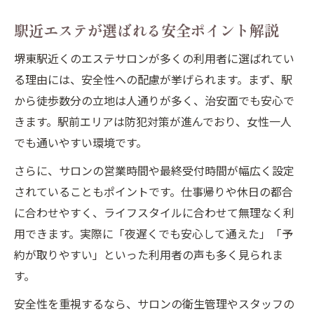
エステ利用時の追加料金や注意点まとめ
駅近エステが選ばれる安全ポイント解説
エステの違法性や安全対策を徹底チェック
エステでマッサージは違法か徹底解説
堺東駅近くのエステサロンが多くの利用者に選ばれてい
る理由には、安全性への配慮が挙げられます。まず、駅
堺東駅周辺エステが守るべき法律と安心感
から徒歩数分の立地は人通りが多く、治安面でも安心で
違法サービスを避けるための基礎知識
きます。駅前エリアは防犯対策が進んでおり、女性一人
正規エステと風俗サービスの違いとは
でも通いやすい環境です。
堺東駅で合法的なエステを選ぶポイント
さらに、サロンの営業時間や最終受付時間が幅広く設定
堺東駅でリラックスを叶える賢いサロン選び
されていることもポイントです。仕事帰りや休日の都合
堺東駅でリラックス重視のエステ選択術
に合わせやすく、ライフスタイルに合わせて無理なく利
エステサロンの空間づくりと癒し効果
用できます。実際に「夜遅くでも安心して通えた」「予
堺東駅エステのプライベート空間を体験
約が取りやすい」といった利用者の声も多く見られま
リピーター続出の堺東駅エステの理由
す。
男性OKの堺東駅エステの魅力比較
安全性を重視するなら、サロンの衛生管理やスタッフの