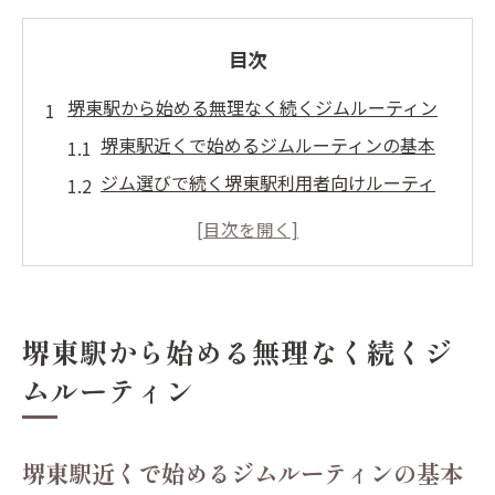
目次
堺東駅から始める無理なく続くジムルーティン
堺東駅近くで始めるジムルーティンの基本
ジム選びで続く堺東駅利用者向けルーティ
ン
無理しない堺東駅ジム通い継続の秘訣
堺東駅エリアで実践ジム習慣化のコツ
ジムルーティンを堺東駅から習慣化する方
堺東駅から始める無理なく続くジ
法
ムルーティン
理想の身体へ導くジム習慣の作り方
理想の身体づくりにジムルーティンを活用
堺東駅近くで始めるジムルーティンの基本
ジムで効果を実感する習慣化ステップ