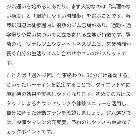
身体変化を感じるためのジムルーティン作
ジム通いを始めるにあたり、まず大切なのは「無理のな
成法
い頻度」と「継続しやすい時間帯」を選ぶことです。堺
堺東駅周辺ジムでの理想習慣のポイント
東駅周辺は徒歩圏内に複数のジム店舗があり、通勤・通
学帰りや買い物ついでに立ち寄れる立地が特徴です。駅
日常に取り入れるジムルーティンの始め方
前のパーソナルジムやフィットネスジムは、営業時間が
続けやすいジム選びと日々の工夫
長く自分の生活リズムに合わせやすいのがメリットで
続けやすいジム選びのチェックポイント
す。
堺東駅周辺で見つける通いやすいジム
たとえば「週2〜3回、仕事終わりに30分だけ運動する」
ジムルーティン継続のための工夫とアイデ
といったルーティンを設定することで、ダイエットや健
ア
康維持の効果を実感しやすくなります。初めての方はス
日常生活と両立するジム活用術
タッフによるカウンセリングや体験メニューを活用し、
堺東駅利用者におすすめのジム活用法
自分に合った運動プランを確認しましょう。ジム選びで
ルーティン化で挫折しないダイエット実践法
は、設備やマシンの充実度、予約のしやすさも重要なチ
ジムルーティンでリバウンド防止する方法
ェックポイントです。