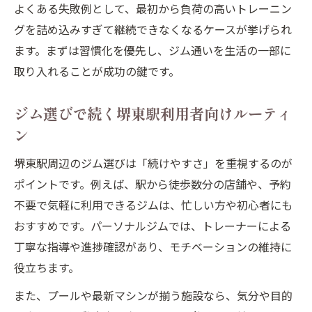
挫折しないダイエットのためのジム活用術
よくある失敗例として、最初から負荷の高いトレーニン
日々続くルーティンでダイエット成功へ
グを詰め込みすぎて継続できなくなるケースが挙げられ
堺東駅のジムで実践する習慣化テクニック
ます。まずは習慣化を優先し、ジム通いを生活の一部に
取り入れることが成功の鍵です。
ジムで挫折しないダイエット継続のコツ
ジム初心者でも安心の継続テクニックとは
ジム選びで続く堺東駅利用者向けルーティ
初心者が安心して続けるジムルーティン
ン
ジム未経験者も安心の継続ポイント
堺東駅周辺のジム選びは「続けやすさ」を重視するのが
堺東駅近くのジムで始めやすさを実感
ポイントです。例えば、駅から徒歩数分の店舗や、予約
初めてのジム通いで重視すべき習慣化
不要で気軽に利用できるジムは、忙しい方や初心者にも
初心者向けジム利用の安心テクニック
おすすめです。パーソナルジムでは、トレーナーによる
堺東駅利用者に最適なルーティン術を解説
丁寧な指導や進捗確認があり、モチベーションの維持に
堺東駅のジム活用で最適なルーティン提案
役立ちます。
通勤帰りも続く堺東駅ルーティン術
また、プールや最新マシンが揃う施設なら、気分や目的
堺東駅近ジム選びで叶う快適ルーティン