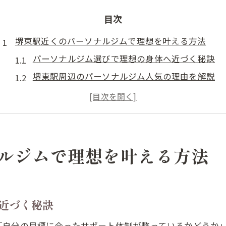
目次
堺東駅近くのパーソナルジムで理想を叶える方法
パーソナルジム選びで理想の身体へ近づく秘訣
堺東駅周辺のパーソナルジム人気の理由を解説
パーソナルジムで安心して始めるボディメイク術
堺東で効果的なパーソナルジムセッション体験
初心者が選びやすいパーソナルジムの特徴
女性目線で選ぶパーソナルジムのセッション体験談
ルジムで理想を叶える方法
パーソナルジムで女性が得られる安心感の魅力
女性専用パーソナルジムのメリット徹底比較
パーソナルジム体験談から見るセッション効果
近づく秘訣
女性トレーナー在籍パーソナルジムの安心感
「自分の目標に合ったサポート体制が整っているかどうか