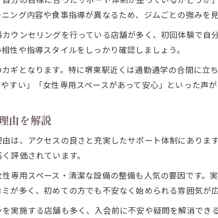
堺東駅近くの女性向けパーソナルジム体験記
ーニング内容や食事指導が異なるため、ジムごとの強みを
ダイエットも安心のパーソナルジム活用術
料カウンセリングを行っている店舗が多く、初回体験で自
パーソナルジムで叶える安心ダイエット法
の相性や指導スタイルをしっかり確認しましょう。
パーソナルジムの食事指導で無理なく減量
のカギとなります。特に堺東駅近くは通勤通学の合間に立
堺東駅で選ばれるパーソナルジム活用ポイント
いやすい」「女性専用スペースがあって安心」といった声が
パーソナルジムのサポートでリバウンド防止
女性向けパーソナルジムのダイエット成功術
理由を解説
初心者が堺東駅でパーソナルジムを始めやすい理由
理由は、アクセスの良さと充実したサポート体制にありま
パーソナルジム初心者が安心できる体験サポート
高く評価されています。
堺東駅のパーソナルジムは初心者も通いやすい
女性専用スペース・清潔な設備の整備も人気の要因です。
パーソナルジムの丁寧なヒアリングが安心材料
コミが多く、初めての方でも不安なく始められる雰囲気が
堺東駅近くで始めるパーソナルジムの魅力
ンを実施する店舗も多く、入会前に不安や疑問を解消でき
初心者に優しいパーソナルジム選びのポイント