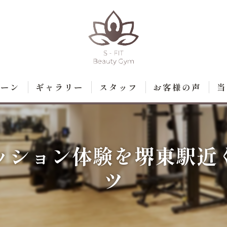
ペーン
ギャラリー
スタッフ
お客様の声
当
ト
ダ
ッション体験を堺東駅近
脱
ツ
エ
痩