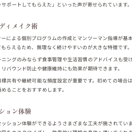
りサポートしてもらえた」といった声が寄せられています
パーソナルジムで叶う自分だけのボディメイク体験
パーソナルジムが実現するオーダーメイドボディ
ディメイク術
堺東駅周辺で叶える理想のボディメイク体験
ナーによる個別プログラムの作成とマンツーマン指導が基
パーソナルジムのマンツーマン指導が魅力
てもらえるため、無理なく続けやすいのが大きな特徴です
自分だけのプランで無理なく続くパーソナルジム
パーソナルジムで変わるボディメイクの考え方
ーニングのみならず食事管理や生活習慣のアドバイスも受
、リバウンド防止や健康維持にも効果が期待できます。
気軽な体験が魅力のセッション参加ポイント
パーソナルジム体験で得られる気軽さと安心感
目標共有や継続可能な頻度設定が重要です。初めての場合
極めることをおすすめします。
堺東駅で人気のパーソナルジム体験参加方法
初めてでも安心なパーソナルジム体験の流れ
ション体験
パーソナルジム体験のメリットと活用術
体験でわかるパーソナルジムの雰囲気と相性
セッション体験ができるようさまざまな工夫が施されてい