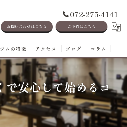
072-275-4141
お問い合わせはこちら
ご予約はこちら
ジムの特徴
アクセス
ブログ
コラム
レーニング
イエット
くで安心して始めるコ
毛
ステ
身