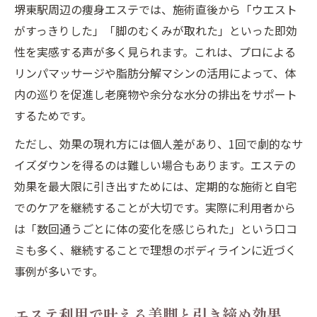
堺東駅周辺の痩身エステでは、施術直後から「ウエスト
相場を押さえて賢く選びたい痩身エステ事情
がすっきりした」「脚のむくみが取れた」といった即効
エステ料金の相場とコスパの見極め方
性を実感する声が多く見られます。これは、プロによる
痩身エステを予算内で選ぶポイント
リンパマッサージや脂肪分解マシンの活用によって、体
エステの料金比較で納得の選択をする
内の巡りを促進し老廃物や余分な水分の排出をサポート
安価なエステで失敗しないコツとは
するためです。
エステの料金体系とプランの違いを解説
ただし、効果の現れ方には個人差があり、1回で劇的なサ
エステの施術回数と変化の目安を徹底解説
イズダウンを得るのは難しい場合もあります。エステの
エステで効果を感じるまでの回数目安
効果を最大限に引き出すためには、定期的な施術と自宅
痩身エステは何回通えば変化が出るか
でのケアを継続することが大切です。実際に利用者から
は「数回通うごとに体の変化を感じられた」という口コ
エステ利用回数と効果の関係を解説
ミも多く、継続することで理想のボディラインに近づく
施術ごとの変化を実感するポイント
事例が多いです。
回数別で見るエステの効果的な通い方
エステ利用で叶える美脚と引き締め効果