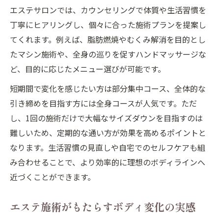
エステサロンでは、カウンセリングで体質や生活習慣を
堺東駅エリアで評判のエステ活用法を探る
丁寧にヒアリングし、個々に合った施術プランを提案し
堺東駅周辺エステの活用術と選び方
てくれます。例えば、脂肪燃焼やむくみ解消を目的とし
エステ利用時の便利なポイントまとめ
たマシン施術や、全身の巡りを促すハンドマッサージな
通いやすさで選ぶエステのメリット
ど、目的に応じたメニュー選びが可能です。
人気エステで美脚ケアを体験する方法
短期間で変化を感じたい方は部分集中コース、全体的な
エステの口コミから分かる効果と満足度
引き締めを目指す方には全身コースが人気です。ただ
エステとジム、選び方に迷う方へのヒント
し、1回の施術だけで大幅なサイズダウンを目指すのは
エステとジムの違いと痩身効果の比較
難しいため、定期的な通い方が効果を高めるポイントと
エステとジムはどちらが痩せるのか徹底分
なります。生活習慣の見直しや自宅でのセルフケアも組
析
み合わせることで、より効率的に理想のボディラインへ
近づくことができます。
ライフスタイルに合うダイエット選択法
エステとジムの組み合わせで効率アップ
エステ施術がもたらすボディ変化の実感
痩身エステならではの強みとは何か