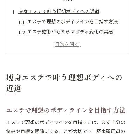
痩身エステで叶う理想ボディへの近道
エステで理想のボディラインを目指す方法
エステ施術がもたらすボディ変化の実感
エステ利用で叶える美脚と引き締め効果
初めてのエステ選びで失敗しないポイント
堺東駅周辺でエステ利用が人気の理由
エステ利用前に知るべき痩身効果の実際
痩身エステで叶う理想ボディへの
エステで本当に痩せる理由とポイント
近道
痩身エステの効果を最大限に引き出す方法
エステ利用前に知るべき変化の目安
エステで理想のボディラインを目指す方法
施術直後に感じるエステの即効性とは
エステで理想のボディラインを目指すには、まず自分の
エステの痩身効果にはどんな個人差がある
悩みや目標を明確にすることが大切です。堺東駅周辺の
か