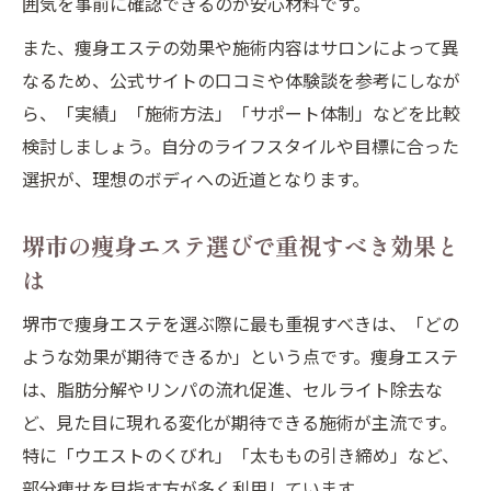
囲気を事前に確認できるのが安心材料です。
痩身エステとの違いが際立つパーソナルジ
ムの魅力
また、痩身エステの効果や施術内容はサロンによって異
なるため、公式サイトの口コミや体験談を参考にしなが
パーソナルジムで部分痩せを目指すコツを
ら、「実績」「施術方法」「サポート体制」などを比較
解説
検討しましょう。自分のライフスタイルや目標に合った
痩身ダイエット成功のポイントはパーソナ
選択が、理想のボディへの近道となります。
ル指導にあり
痩身エステの効果と続けやすさを徹底解説
堺市の痩身エステ選びで重視すべき効果と
痩身エステの効果を高めるパーソナルジム
は
活用法
堺市で痩身エステを選ぶ際に最も重視すべきは、「どの
堺東の痩身エステで続けやすさを実感する
ような効果が期待できるか」という点です。痩身エステ
コツ
は、脂肪分解やリンパの流れ促進、セルライト除去な
痩身エステが意味ないと思われる理由と対
ど、見た目に現れる変化が期待できる施術が主流です。
策
特に「ウエストのくびれ」「太ももの引き締め」など、
パーソナルジム併用で効果が実感しやすく
部分痩せを目指す方が多く利用しています。