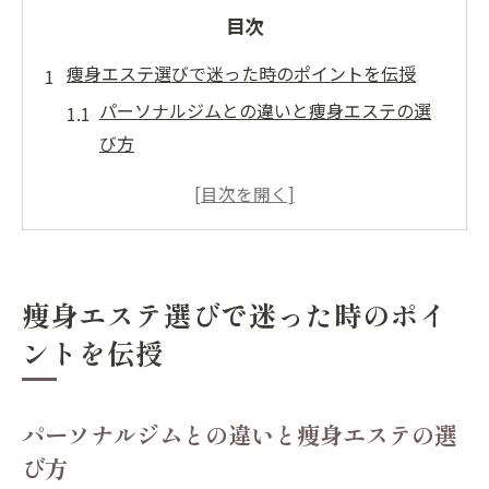
目次
痩身エステ選びで迷った時のポイントを伝授
パーソナルジムとの違いと痩身エステの選
び方
堺市の痩身エステ選びで重視すべき効果と
は
パーソナルジム活用で理想のダイエットへ
近づく方法
痩身エステ選びで迷った時のポイ
痩身エステの意味や特徴を知って失敗回避
ントを伝授
パーソナルジム併用で部分痩せ成功のコツ
堺市で理想の美ボディ目指すなら何が大切
パーソナルジムとの違いと痩身エステの選
堺市のパーソナルジムと痩身エステの強み
び方
を活かす