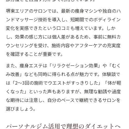
なる理由
堺東エリアのサロンでは、最新の痩身マシンや独自のハ
痩身エステの結果を左右する生活習慣の工
ンドマッサージ技術を導入し、短期間でのボディライン
夫
変化を実感できたという口コミも増えています。しか
部分痩せに悩む女性におすすめの方法とは
し、効果の感じ方には個人差があるため、事前に無料カ
パーソナルジムで部分痩せを叶える効果的
ウンセリングを受け、施術内容やアフターケアの充実度
アプローチ
を確認することが重要です。
痩身エステと併用で気になる部位を徹底ケ
また、痩身エステは「リラクゼーション効果」や「むく
ア
み改善」なども同時に得られる点が魅力です。体験談で
堺市の痩身ダイエットで部分的な悩みを解
は「2〜3回の施術でウエストがすっきりした」「体が軽
消する方法
くなった」といった声もありますが、無理な勧誘や過度
パーソナルジム指導でセルライト対策を強
な期待には注意し、自分のペースで継続できるサロンを
化
選びましょう。
痩身エステ活用で下半身や二の腕の悩みを
解決
パーソナルジム活用で理想のダイエットへ