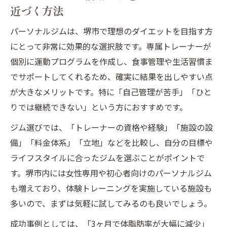
本当に痩せる？エステとジムの違いを比較
近づく方法
パーソナルジムと痩身エステの違いを徹底
パーソナルジムは、堺市で理想のダイエットを目指す方
比較
にとって非常に効果的な選択肢です。専属トレーナーが
堺市で本当に痩せたい方が選ぶべき痩身法
個別に運動プログラムを作成し、食事管理や生活習慣ま
痩身エステとパーソナルジムの費用や回数
でサポートしてくれるため、確実に結果を出しやすい点
の特徴
が大きなメリットです。特に「自己管理が苦手」「ひと
りでは継続できない」という方におすすめです。
パーソナルジム体験から見る効果的な痩身
法
ジム選びでは、「トレーナーの資格や経験」「施設の設
痩身エステの意味や向いている人の傾向
備」「料金体系」「立地」などを比較し、自分の目標や
ライフスタイルに合ったジムを選ぶことがポイントで
す。堺市内には女性専用や初心者向けのパーソナルジム
も増えており、体験トレーニングを実施している施設も
多いので、まずは気軽に試してみるのも良いでしょう。
成功事例としては、「3ヶ月で体脂肪率が大幅に減少」