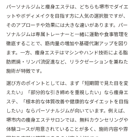
痩身エステの効果を最大限引き出す続け方
パーソナルジムと痩身エステは、どちらも堺市でダイエ
の秘訣
ットやボディメイクを目指す方に人気の選択肢ですが、
パーソナルジムで堺市のダイエット成功事
そのアプローチや効果には大きな違いがあります。パー
例に学ぶ
ソナルジムは専属トレーナーと一緒に運動や食事管理を
痩身エステとパーソナルジムの組み合わせ
徹底することで、筋肉量の増加や基礎代謝アップを図り
活用法
ます。一方、痩身エステはマシンやハンド技術による脂
肪燃焼・リンパ流促進など、リラクゼーションを兼ねた
堺市で理想ボディへ導くエステと運動の選
施術が特徴です。
び方
パーソナルジムを活用した痩身アプローチの利
選び方のポイントとしては、まず「短期間で見た目を変
点
えたい」「部分的な引き締めを重視したい」なら痩身エ
ステ、「根本的な体質改善や健康的なダイエットを目指
パーソナルジムと痩身エステの効果的な併
したい」ならパーソナルジムが向いています。例えば、
用法
堺市内の痩身エステサロンでは、無料カウンセリングや
堺市でパーソナルジムを選ぶべき理由と痩
体験コースが用意されていることが多く、施術内容や雰
身実感